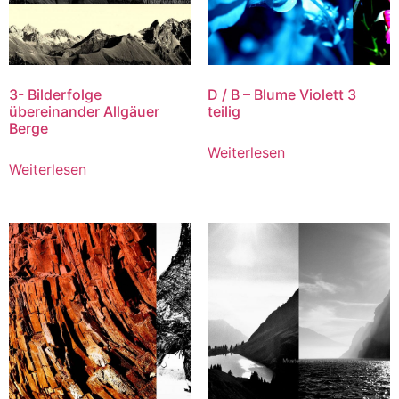
3- Bilderfolge
D / B – Blume Violett 3
übereinander Allgäuer
teilig
Berge
Weiterlesen
Weiterlesen