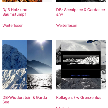
D/ B Holz und
DB- Seealpsee & Gardasee
Baumstumpf
s/w
Weiterlesen
Weiterlesen
DB-Widderstein & Garda
Kollage s / w Grenzenlos
See