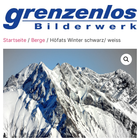
Zum
Inhalt
wechseln
Startseite
/
Berge
/ Höfats Winter schwarz/ weiss