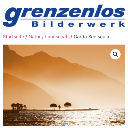
Zum
Inhalt
wechseln
Startseite
/
Natur / Landschaft
/ Garda See sepia