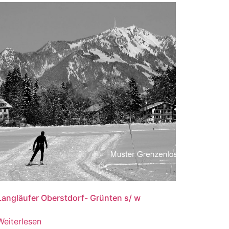
Langläufer Oberstdorf- Grünten s/ w
Weiterlesen