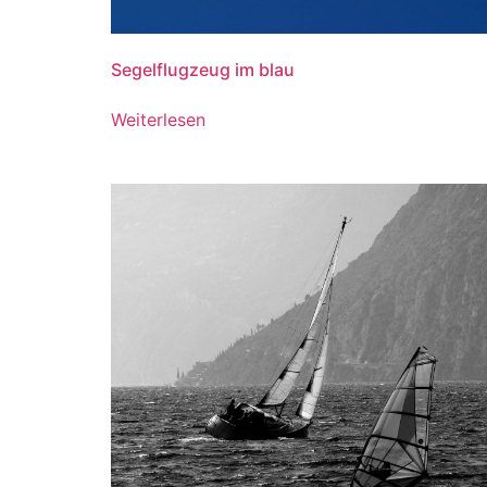
Segelflugzeug im blau
Weiterlesen